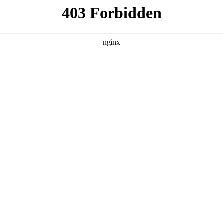
火博平台娱乐-[火博官网]
教育教学
科学研究
党建思政
学生园