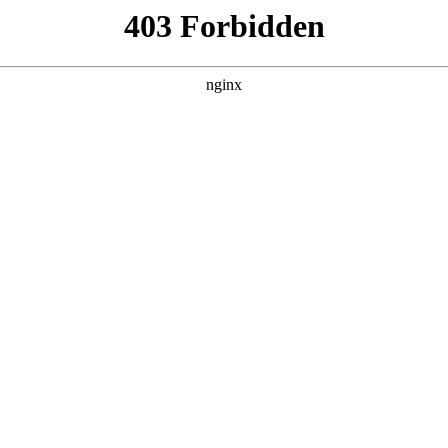
火博平台娱乐-[火博官网]
教育教学
科学研究
党建思政
学生园