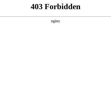
火博平台娱乐-[火博官网]
教育教学
科学研究
党建思政
学生园